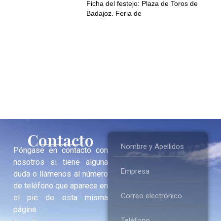
Ficha del festejo: Plaza de Toros de
Badajoz. Feria de
Contacto
Póngase en contacto con
nosotros si tiene alguna
duda o llámenos al número
de teléfono que aparece en
el pie de esta misma
página.