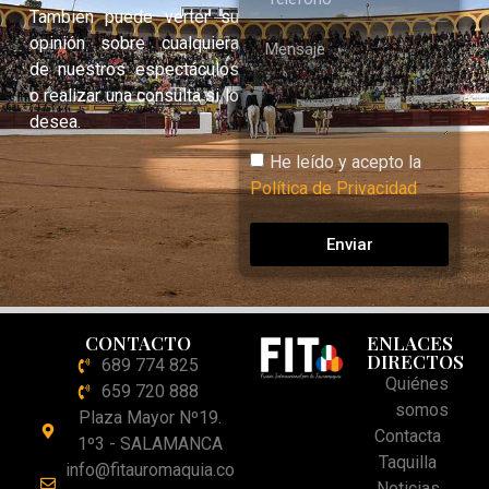
También puede verter su
opinión sobre cualquiera
de nuestros espectáculos
o realizar una consulta si lo
desea.
He leído y acepto la
Política de Privacidad
Enviar
CONTACTO
ENLACES
DIRECTOS
689 774 825
Quiénes
659 720 888
somos
Plaza Mayor Nº19.
Contacta
1º3 - SALAMANCA
Taquilla
info@fitauromaquia.co
Noticias