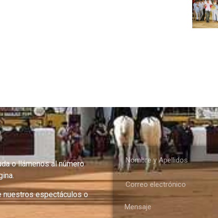
uda o llámenos al número
ina.
e nuestros espectáculos o