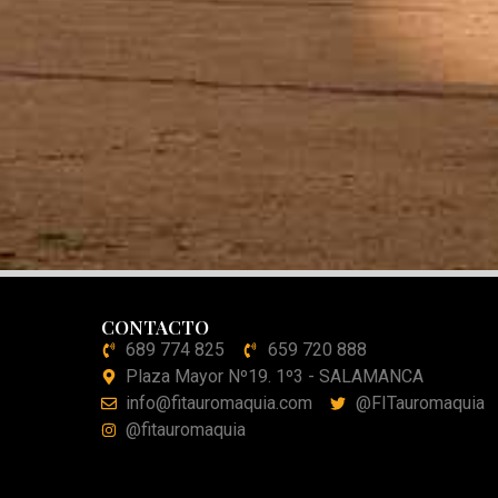
CONTACTO
689 774 825
659 720 888
Plaza Mayor Nº19. 1º3 - SALAMANCA
info@fitauromaquia.com
@FITauromaquia
@fitauromaquia