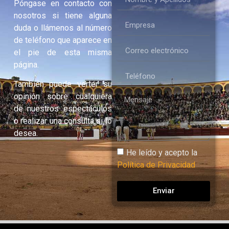
Póngase en contacto con
nosotros si tiene alguna
duda o llámenos al número
de teléfono que aparece en
el pie de esta misma
página.
También puede verter su
opinión sobre cualquiera
de nuestros espectáculos
o realizar una consulta si lo
desea.
He leído y acepto la
Política de Privacidad
Enviar