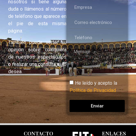
nosotros si tiene alguna
duda o llámenos al número
de teléfono que aparece en
el pie de esta misma
página.
También puede verter su
opinión sobre cualquiera
de nuestros espectáculos
o realizar una consulta si lo
desea.
He leído y acepto la
Política de Privacidad
Enviar
CONTACTO
ENLACES