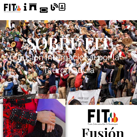
SOBRE FIT
Fusión Internacional por la
Tauromaquia
Fusión