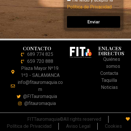
Política de Privacidad
Enviar
CONTACTO
ENLACES
DIRECTOS
689 774 825
Quiénes
659 720 888
somos
Plaza Mayor Nº19.
Contacta
1º3 - SALAMANCA
Taquilla
info@fitauromaquia.co
Noticias
m
@FITauromaquia
@fitauromaquia
FITTauromaquia©All rights reserved
Política de Privacidad
Aviso Legal
Cookies