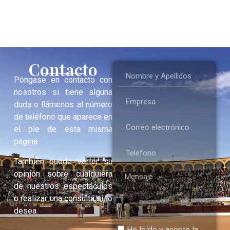
Contacto
Póngase en contacto con
nosotros si tiene alguna
duda o llámenos al número
de teléfono que aparece en
el pie de esta misma
página.
También puede verter su
opinión sobre cualquiera
de nuestros espectáculos
o realizar una consulta si lo
desea.
He leído y acepto la