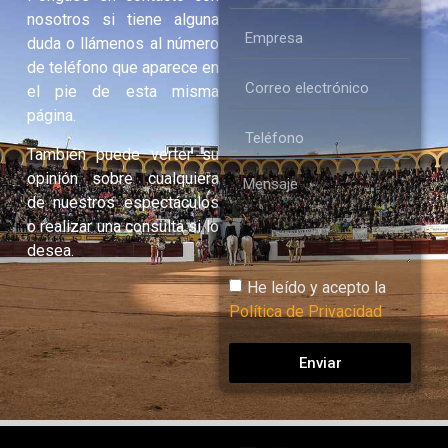
nosotros si tiene alguna
duda o llámenos al número
de teléfono que aparece en
el pie de esta misma
página.
También puede verter su
opinión sobre cualquiera
de nuestros espectáculos
o realizar una consulta si lo
desea.
He leído y acepto la
Política de Privacidad
Enviar