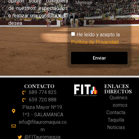
opinión sobre cualquiera
de nuestros espectáculos
o realizar una consulta si lo
desea.
He leído y acepto la
Política de Privacidad
Enviar
CONTACTO
ENLACES
DIRECTOS
689 774 825
Quiénes
659 720 888
somos
Plaza Mayor Nº19.
Contacta
1º3 - SALAMANCA
Taquilla
info@fitauromaquia.co
Noticias
m
@FITauromaquia