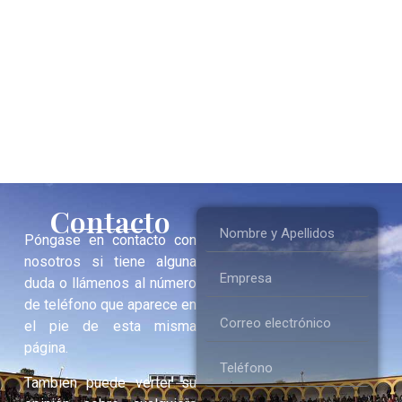
Contacto
Póngase en contacto con
nosotros si tiene alguna
duda o llámenos al número
de teléfono que aparece en
el pie de esta misma
página.
También puede verter su