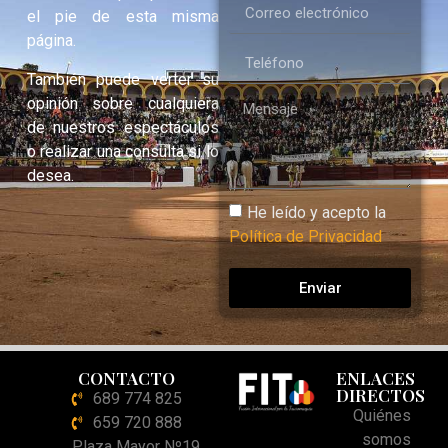
el pie de esta misma
página.
También puede verter su
opinión sobre cualquiera
de nuestros espectáculos
o realizar una consulta si lo
desea.
He leído y acepto la
Política de Privacidad
Enviar
CONTACTO
ENLACES
DIRECTOS
689 774 825
Quiénes
659 720 888
somos
Plaza Mayor Nº19.