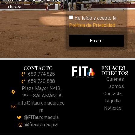
desea.
He leído y acepto la
Política de Privacidad
Enviar
CONTACTO
ENLACES
DIRECTOS
689 774 825
Quiénes
659 720 888
somos
Plaza Mayor Nº19.
Contacta
1º3 - SALAMANCA
Taquilla
info@fitauromaquia.co
Noticias
m
@FITauromaquia
@fitauromaquia