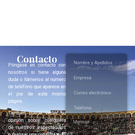
Contacto
Póngase en contacto con
nosotros si tiene alguna
duda o llámenos al número
de teléfono que aparece en
el pie de esta misma
página.
También puede verter su
opinión sobre cualquiera
de nuestros espectáculos
o realizar una consulta si lo