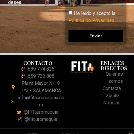
desea.
He leído y acepto la
Política de Privacidad
Enviar
CONTACTO
ENLACES
DIRECTOS
689 774 825
Quiénes
659 720 888
somos
Plaza Mayor Nº19.
Contacta
1º3 - SALAMANCA
Taquilla
info@fitauromaquia.co
Noticias
m
@FITauromaquia
@fitauromaquia