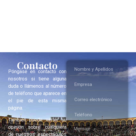
Contacto
Póngase en contacto con
nosotros si tiene alguna
duda o llámenos al número
de teléfono que aparece en
el pie de esta misma
página.
También puede verter su
opinión sobre cualquiera
de nuestros espectáculos