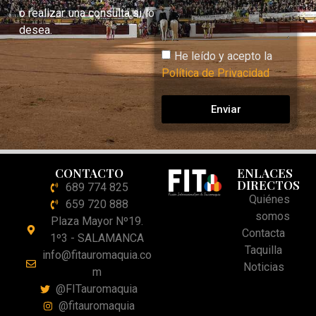
o realizar una consulta si lo
desea.
He leído y acepto la
Política de Privacidad
Enviar
CONTACTO
ENLACES
DIRECTOS
689 774 825
Quiénes
659 720 888
somos
Plaza Mayor Nº19.
Contacta
1º3 - SALAMANCA
Taquilla
info@fitauromaquia.co
Noticias
m
@FITauromaquia
@fitauromaquia