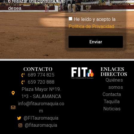
o realizar una consulta si lo
desea.
He leído y acepto la
Política de Privacidad
Enviar
CONTACTO
ENLACES
DIRECTOS
689 774 825
Quiénes
659 720 888
somos
Plaza Mayor Nº19.
Contacta
1º3 - SALAMANCA
Taquilla
info@fitauromaquia.co
Noticias
m
@FITauromaquia
@fitauromaquia