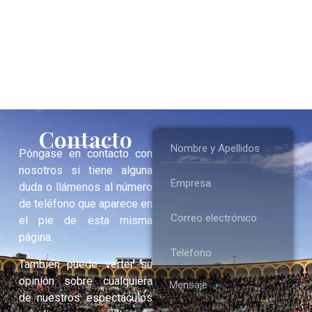
Contacto
Póngase en contacto con
nosotros si tiene alguna
duda o llámenos al número
de teléfono que aparece en
el pie de esta misma
página.
También puede verter su
opinión sobre cualquiera
de nuestros espectáculos