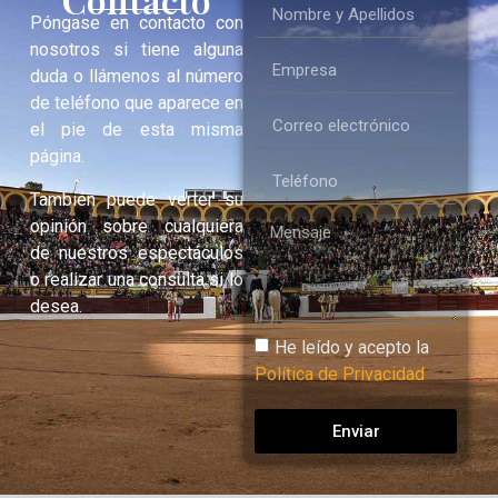
Póngase en contacto con
nosotros si tiene alguna
duda o llámenos al número
de teléfono que aparece en
el pie de esta misma
página.
También puede verter su
opinión sobre cualquiera
de nuestros espectáculos
o realizar una consulta si lo
desea.
He leído y acepto la
Política de Privacidad
Enviar