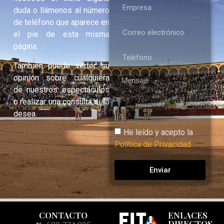
duda o llámenos al número
de teléfono que aparece en
el pie de esta misma
página.
También puede verter su
opinión sobre cualquiera
de nuestros espectáculos
o realizar una consulta si lo
desea.
He leído y acepto la
Política de Privacidad
Enviar
CONTACTO
ENLACES
DIRECTOS