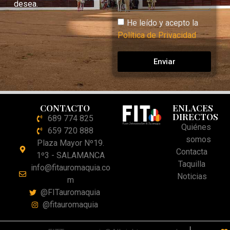
desea.
He leído y acepto la
Política de Privacidad
Enviar
CONTACTO
ENLACES
DIRECTOS
689 774 825
Quiénes
659 720 888
somos
Plaza Mayor Nº19.
Contacta
1º3 - SALAMANCA
Taquilla
info@fitauromaquia.co
Noticias
m
@FITauromaquia
@fitauromaquia