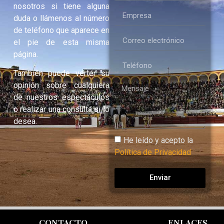
nosotros si tiene alguna
duda o llámenos al número
de teléfono que aparece en
el pie de esta misma
página.
También puede verter su
opinión sobre cualquiera
de nuestros espectáculos
o realizar una consulta si lo
desea.
He leído y acepto la
Política de Privacidad
Enviar
CONTACTO
ENLACES