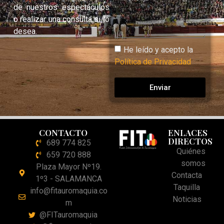
de nuestros espectáculos
o realizar una consulta si lo
desea.
He leído y acepto la
Política de Privacidad
Enviar
CONTACTO
ENLACES
DIRECTOS
689 774 825
Quiénes
659 720 888
somos
Plaza Mayor Nº19.
Contacta
1º3 - SALAMANCA
Taquilla
info@fitauromaquia.co
Noticias
m
@FITauromaquia