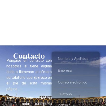
Contacto
Póngase en contacto con
nosotros si tiene alguna
duda o llámenos al número
de teléfono que aparece en
el pie de esta misma
página.
También puede verter su
opinión sobre cualquiera