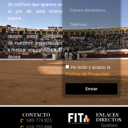
de teléfono que aparece en
el pie de esta misma
página.
También puede verter su
opinión sobre cualquiera
de nuestros espectáculos
o realizar una consulta si lo
desea.
He leído y acepto la
Política de Privacidad
Enviar
CONTACTO
ENLACES
DIRECTOS
689 774 825
Quiénes
659 720 888