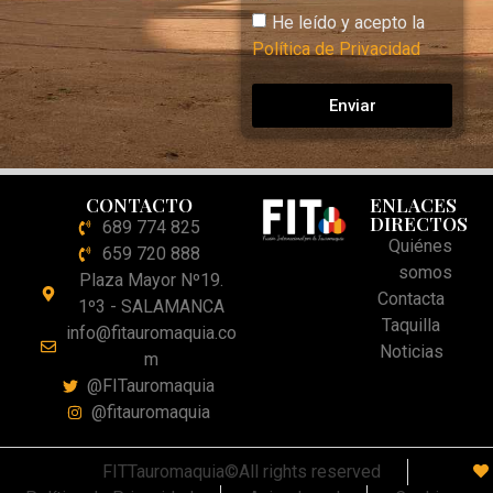
He leído y acepto la
Política de Privacidad
Enviar
CONTACTO
ENLACES
DIRECTOS
689 774 825
Quiénes
659 720 888
somos
Plaza Mayor Nº19.
Contacta
1º3 - SALAMANCA
Taquilla
info@fitauromaquia.co
Noticias
m
@FITauromaquia
@fitauromaquia
FITTauromaquia©All rights reserved