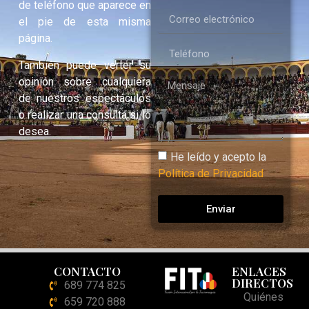
de teléfono que aparece en
el pie de esta misma
página.
También puede verter su
opinión sobre cualquiera
de nuestros espectáculos
o realizar una consulta si lo
desea.
He leído y acepto la
Política de Privacidad
Enviar
CONTACTO
ENLACES
DIRECTOS
689 774 825
Quiénes
659 720 888