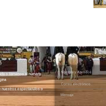
uda o llámenos al número
ina.
e nuestros espectáculos o