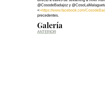
@CosodeBadajoz y @CosoLaMalagueta, 
<
>https://www.facebook.com/CosodeBa
precedentes.
Galería
ANTERIOR