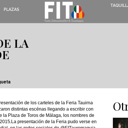
TAQUILL
PLAZAS
DE LA
DE
gueta
Otr
resentación de los carteles de la Feria Tauirna
aron distintas escénas llegando a escribir con
de la Plaza de Toros de Málaga, los nombres de
a 2015.La presentación de la Feria pudo verse en
undial, en las redes sociales de @FITauromaquia