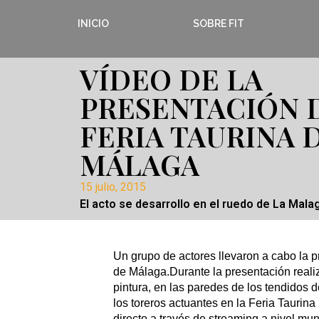
INICIO
SOBRE FIT
VÍDEO DE LA
PRESENTACIÓN 
FERIA TAURINA 
MÁLAGA
15 julio, 2015
El acto se desarrollo en el ruedo de La Mala
Un grupo de actores llevaron a cabo la p
de Málaga.Durante la presentación realiz
pintura, en las paredes de los tendidos 
los toreros actuantes en la Feria Taurin
directo a través de streaming a nivel m