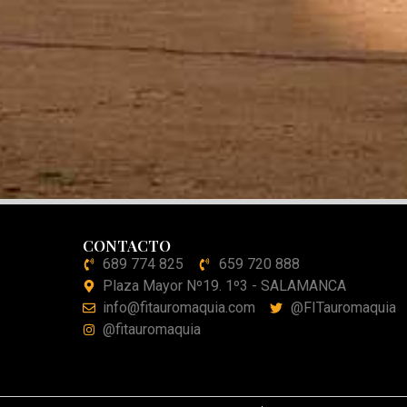
CONTACTO
689 774 825
659 720 888
Plaza Mayor Nº19. 1º3 - SALAMANCA
info@fitauromaquia.com
@FITauromaquia
@fitauromaquia