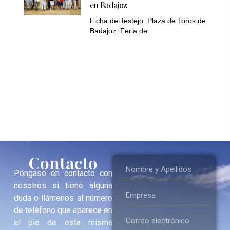
en Badajoz
Ficha del festejo: Plaza de Toros de
Badajoz. Feria de
Contacto
Póngase en contacto con
nosotros si tiene alguna
duda o llámenos al número
de teléfono que aparece en
el pie de esta misma