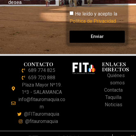
desea.
He leído y acepto la
Política de Privacidad
Enviar
CONTACTO
ENLACES
DIRECTOS
689 774 825
Quiénes
659 720 888
somos
Plaza Mayor Nº19.
Contacta
1º3 - SALAMANCA
Taquilla
info@fitauromaquia.co
Noticias
m
@FITauromaquia
@fitauromaquia