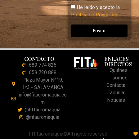
He leído y acepto la
Política de Privacidad
Enviar
CONTACTO
ENLACES
DIRECTOS
689 774 825
Quiénes
659 720 888
somos
Plaza Mayor Nº19.
Contacta
1º3 - SALAMANCA
Taquilla
info@fitauromaquia.co
Noticias
m
@FITauromaquia
@fitauromaquia
FITTauromaquia©All rights reserved