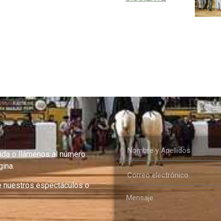
uda o llámenos al número
ina.
e nuestros espectáculos o