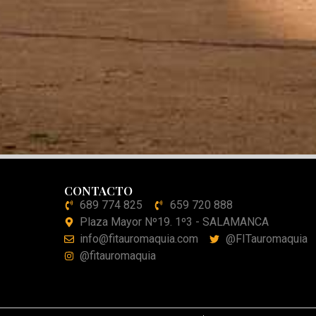
CONTACTO
689 774 825
659 720 888
Plaza Mayor Nº19. 1º3 - SALAMANCA
info@fitauromaquia.com
@FITauromaquia
@fitauromaquia