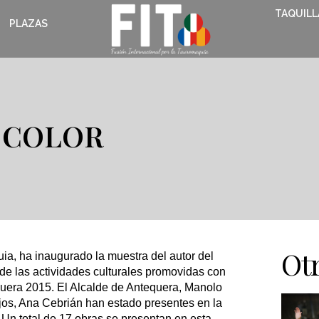
TAQUILL
PLAZAS
L COLOR
o
Otr
ia, ha inaugurado la muestra del autor del
 de las actividades culturales promovidas con
quera 2015. El Alcalde de Antequera, Manolo
ejos, Ana Cebrián han estado presentes en la
 Un total de 17 obras se presentan en esta