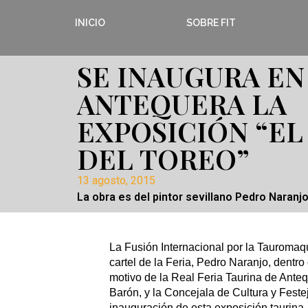
INICIO
SOBRE FIT
SE INAUGURA EN
ANTEQUERA LA
EXPOSICIÓN “E
DEL TOREO”
13 agosto, 2015
La obra es del pintor sevillano Pedro Naranj
La Fusión Internacional por la Tauromaqu
cartel de la Feria, Pedro Naranjo, dentro
motivo de la Real Feria Taurina de Ante
Barón, y la Concejala de Cultura y Fest
inauguración de esta exposición taurina.