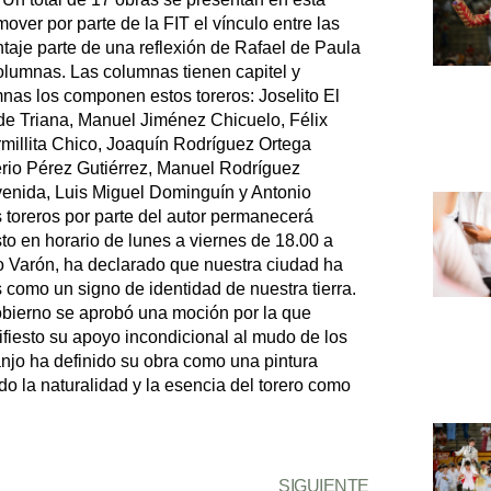
over por parte de la FIT el vínculo entre las
ontaje parte de una reflexión de Rafael de Paula
olumnas. Las columnas tienen capitel y
nas los componen estos toreros: Joselito El
de Triana, Manuel Jiménez Chicuelo, Félix
illita Chico, Joaquín Rodríguez Ortega
rio Pérez Gutiérrez, Manuel Rodríguez
enida, Luis Miguel Dominguín y Antonio
 toreros por parte del autor permanecerá
sto en horario de lunes a viernes de 18.00 a
o Varón, ha declarado que nuestra ciudad ha
 como un signo de identidad de nuestra tierra.
obierno se aprobó una moción por la que
fiesto su apoyo incondicional al mudo de los
anjo ha definido su obra como una pintura
do la naturalidad y la esencia del torero como
SIGUIENTE