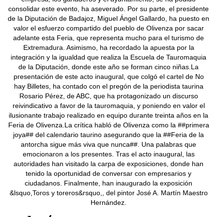
consolidar este evento, ha aseverado. Por su parte, el presidente
de la Diputación de Badajoz, Miguel Ángel Gallardo, ha puesto en
valor el esfuerzo compartido del pueblo de Olivenza por sacar
adelante esta Feria, que representa mucho para el turismo de
Extremadura. Asimismo, ha recordado la apuesta por la
integración y la igualdad que realiza la Escuela de Tauromaquia
de la Diputación, donde este año se forman cinco niñas.La
presentación de este acto inaugural, que colgó el cartel de No
hay Billetes, ha contado con el pregón de la periodista taurina
Rosario Pérez, de ABC, que ha protagonizado un discurso
reivindicativo a favor de la tauromaquia, y poniendo en valor el
ilusionante trabajo realizado en equipo durante treinta años en la
Feria de Olivenza.La crítica habló de Olivenza como la ##primera
joya## del calendario taurino asegurando que la ##Feria de la
antorcha sigue más viva que nunca##. Una palabras que
emocionaron a los presentes. Tras el acto inaugural, las
autoridades han visitado la carpa de exposiciones, donde han
tenido la oportunidad de conversar con empresarios y
ciudadanos. Finalmente, han inaugurado la exposición
&lsquo,Toros y toreros&rsquo,, del pintor José A. Martín Maestro
Hernández.