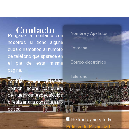
Contacto
Póngase en contacto con
nosotros si tiene alguna
duda o llámenos al número
de teléfono que aparece en
el pie de esta misma
página.
También puede verter su
opinión sobre cualquiera
de nuestros espectáculos
o realizar una consulta si lo
desea.
He leído y acepto la
Política de Privacidad