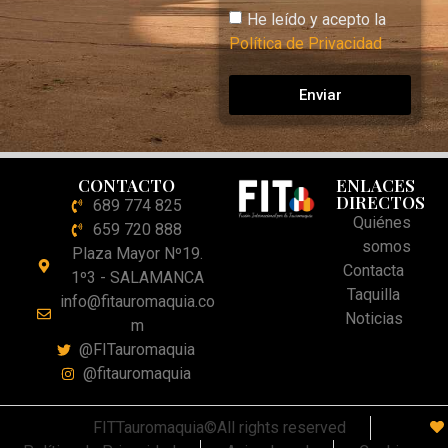
He leído y acepto la
Política de Privacidad
Enviar
CONTACTO
ENLACES
DIRECTOS
689 774 825
Quiénes
659 720 888
somos
Plaza Mayor Nº19.
Contacta
1º3 - SALAMANCA
Taquilla
info@fitauromaquia.co
Noticias
m
@FITauromaquia
@fitauromaquia
FITTauromaquia©All rights reserved