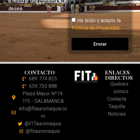
o realizar una consulta si lo
desea.
He leído y acepto la
Política de Privacidad
Enviar
CONTACTO
ENLACES
DIRECTOS
689 774 825
Quiénes
659 720 888
somos
Plaza Mayor Nº19.
Contacta
1º3 - SALAMANCA
Taquilla
info@fitauromaquia.co
Noticias
m
@FITauromaquia
@fitauromaquia