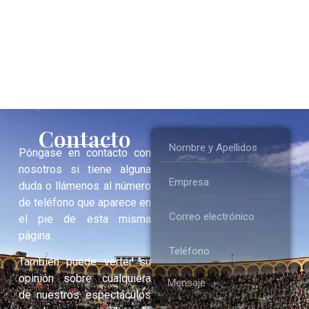
Contacto
Póngase en contacto con
nosotros si tiene alguna
duda o llámenos al número
de teléfono que aparece en
el pie de esta misma
página.
También puede verter su
opinión sobre cualquiera
de nuestros espectáculos