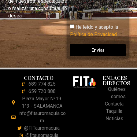
de nuestros espectáculos
o realizar una consulta si lo
desea.
He leído y acepto la
Política de Privacidad
Enviar
CONTACTO
ENLACES
DIRECTOS
689 774 825
Quiénes
659 720 888
somos
Plaza Mayor Nº19.
Contacta
1º3 - SALAMANCA
Taquilla
info@fitauromaquia.co
Noticias
m
@FITauromaquia
@fitauromaquia