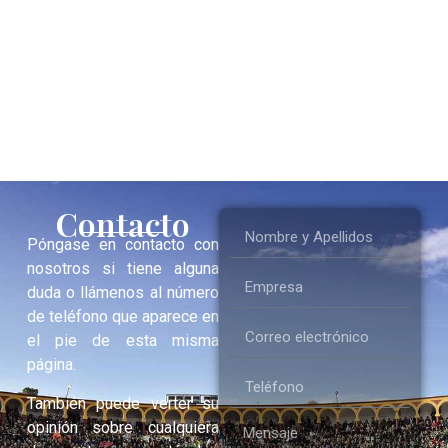
Contacto
Póngase en contacto con
nosotros si tiene alguna
duda o llámenos al número
de teléfono que aparece en
el pie de esta misma
página.
También puede verter su
opinión sobre cualquiera