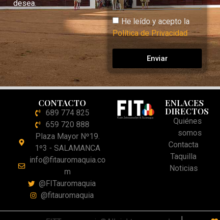
desea.
He leído y acepto la
Política de Privacidad
Enviar
CONTACTO
ENLACES
DIRECTOS
689 774 825
Quiénes
659 720 888
somos
Plaza Mayor Nº19.
Contacta
1º3 - SALAMANCA
Taquilla
info@fitauromaquia.co
Noticias
m
@FITauromaquia
@fitauromaquia