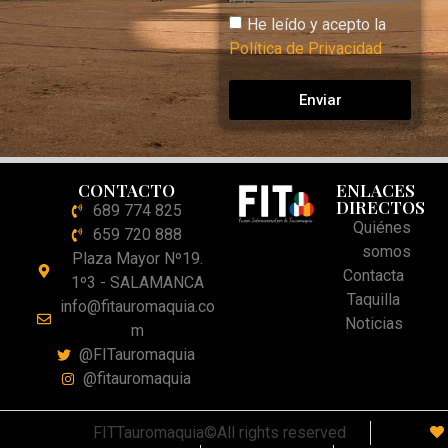
He leído y acepto la
Política de Privacidad
Enviar
CONTACTO
ENLACES
DIRECTOS
689 774 825
Quiénes
659 720 888
somos
Plaza Mayor Nº19.
Contacta
1º3 - SALAMANCA
Taquilla
info@fitauromaquia.co
Noticias
m
@FITauromaquia
@fitauromaquia
FITTauromaquia©All rights reserved