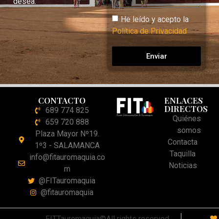
desea.
He leído y acepto la
Política de Privacidad
Enviar
CONTACTO
ENLACES
DIRECTOS
689 774 825
Quiénes
659 720 888
somos
Plaza Mayor Nº19.
Contacta
1º3 - SALAMANCA
Taquilla
info@fitauromaquia.co
Noticias
m
@FITauromaquia
@fitauromaquia
FITTauromaquia©All rights reserved