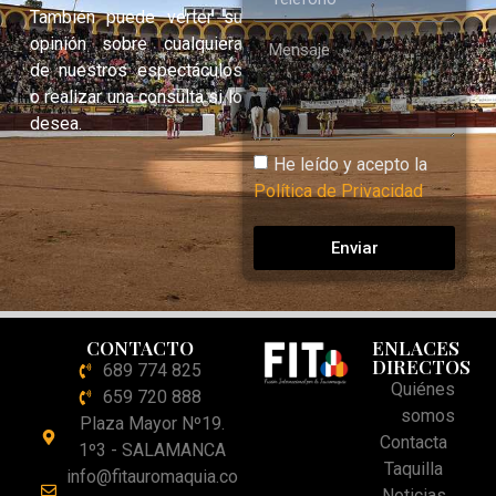
También puede verter su
opinión sobre cualquiera
de nuestros espectáculos
o realizar una consulta si lo
desea.
He leído y acepto la
Política de Privacidad
Enviar
CONTACTO
ENLACES
DIRECTOS
689 774 825
Quiénes
659 720 888
somos
Plaza Mayor Nº19.
Contacta
1º3 - SALAMANCA
Taquilla
info@fitauromaquia.co
Noticias