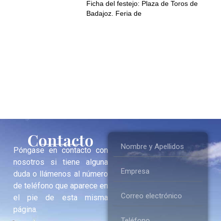
Ficha del festejo: Plaza de Toros de
Badajoz. Feria de
Contacto
Póngase en contacto con
nosotros si tiene alguna
duda o llámenos al número
de teléfono que aparece en
el pie de esta misma
página.