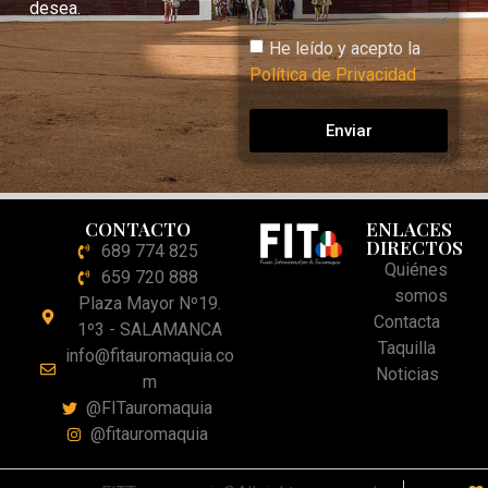
desea.
He leído y acepto la
Política de Privacidad
Enviar
CONTACTO
ENLACES
DIRECTOS
689 774 825
Quiénes
659 720 888
somos
Plaza Mayor Nº19.
Contacta
1º3 - SALAMANCA
Taquilla
info@fitauromaquia.co
Noticias
m
@FITauromaquia
@fitauromaquia