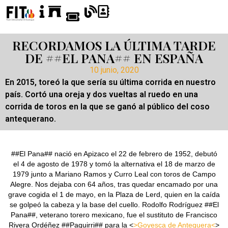
RECORDAMOS LA ÚLTIMA TARDE
DE ##EL PANA## EN ESPAÑA
10 junio, 2020
En 2015, toreó la que sería su última corrida en nuestro
país. Cortó una oreja y dos vueltas al ruedo en una
corrida de toros en la que se ganó al público del coso
antequerano.
##El Pana## nació en Apizaco el 22 de febrero de 1952, debutó
el 4 de agosto de 1978 y tomó la alternativa el 18 de marzo de
1979 junto a Mariano Ramos y Curro Leal con toros de Campo
Alegre. Nos dejaba con 64 años, tras quedar encamado por una
grave cogida el 1 de mayo, en la Plaza de Lerd, quien en la caída
se golpeó la cabeza y la base del cuello. Rodolfo Rodríguez ##El
Pana##, veterano torero mexicano, fue el sustituto de Francisco
Rivera Ordéñez ##Paquirri## para la <
>Goyesca de Antequera<
>