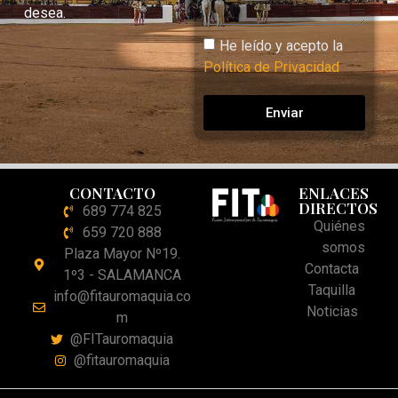
desea.
He leído y acepto la
Política de Privacidad
Enviar
CONTACTO
ENLACES
DIRECTOS
689 774 825
Quiénes
659 720 888
somos
Plaza Mayor Nº19.
Contacta
1º3 - SALAMANCA
Taquilla
info@fitauromaquia.co
Noticias
m
@FITauromaquia
@fitauromaquia