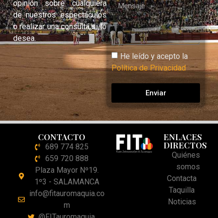
opinión sobre cualquiera
de nuestros espectáculos
o realizar una consulta si lo
desea.
He leído y acepto la
Política de Privacidad
Enviar
CONTACTO
ENLACES
DIRECTOS
689 774 825
Quiénes
659 720 888
somos
Plaza Mayor Nº19.
Contacta
1º3 - SALAMANCA
Taquilla
info@fitauromaquia.co
Noticias
m
@FITauromaquia