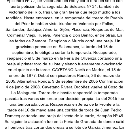
Epicentro Nº 77, de Victoriano del Río y cortó otra del sexto con
fuerte petición de la segunda de Soleares Nº 34, también de
Victoriano del Río, tras una gran faena que llegó mucho a los
tendidos. Hasta entonces, en la temporada del torero de Puebla
del Prior le habían visto triunfar en Valencia por Fallas,
Santander, Badajoz, Almería, Gijón, Plasencia, Roquetas de Mar,
Colmenar Viejo, Huelva, Palencia o Don Benito, entre otras. En
las ferias de Zamora, Pamplona o Murcia cortó una oreja. Un
gravísimo percance en Salamanca, la tarde del 15 de
septiembre, le obligó a cortar la temporada. Recuperado,
reapareció el 5 de marzo en la Feria de Olivenza cortando una
oreja al primer toro de su lote y siendo fuertemente ovacionado
en el quinto de la tarde. CAYETANO Nació en Madrid, el 13 de
enero de 1977. Debut con picadores Ronda, 26 de marzo de
2005. Alternativa Ronda, 9 de septiembre de 2006 Confirmación
4 de junio de 2008. Cayetano Rivera Ordóñez vuelve al Coso de
La Malagueta. Torero de dinastía reapareció la temporada
pasada tras varias sin torear por decisión propia. La del 2015 fue
una temporada corta. Reapareció en Jerez de la Frontera la
tarde del 16 de mayo ante una corrida de toros de Juan Pedro
Domecq cortando una oreja del sexto de la tarde, Hampón Nº 49.
Su siguiente actuación fue en la Feria de Granada de donde salió
a hombros tras cortar dos orejas a su lote de García Jiménez. En