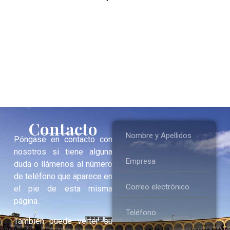
Contacto
Póngase en contacto con
nosotros si tiene alguna
duda o llámenos al número
de teléfono que aparece en
el pie de esta misma
página.
También puede verter su