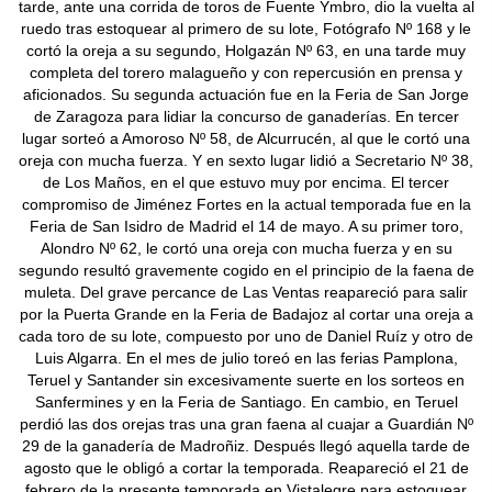
tarde, ante una corrida de toros de Fuente Ymbro, dio la vuelta al
ruedo tras estoquear al primero de su lote, Fotógrafo Nº 168 y le
cortó la oreja a su segundo, Holgazán Nº 63, en una tarde muy
completa del torero malagueño y con repercusión en prensa y
aficionados. Su segunda actuación fue en la Feria de San Jorge
de Zaragoza para lidiar la concurso de ganaderías. En tercer
lugar sorteó a Amoroso Nº 58, de Alcurrucén, al que le cortó una
oreja con mucha fuerza. Y en sexto lugar lidió a Secretario Nº 38,
de Los Maños, en el que estuvo muy por encima. El tercer
compromiso de Jiménez Fortes en la actual temporada fue en la
Feria de San Isidro de Madrid el 14 de mayo. A su primer toro,
Alondro Nº 62, le cortó una oreja con mucha fuerza y en su
segundo resultó gravemente cogido en el principio de la faena de
muleta. Del grave percance de Las Ventas reapareció para salir
por la Puerta Grande en la Feria de Badajoz al cortar una oreja a
cada toro de su lote, compuesto por uno de Daniel Ruíz y otro de
Luis Algarra. En el mes de julio toreó en las ferias Pamplona,
Teruel y Santander sin excesivamente suerte en los sorteos en
Sanfermines y en la Feria de Santiago. En cambio, en Teruel
perdió las dos orejas tras una gran faena al cuajar a Guardián Nº
29 de la ganadería de Madroñiz. Después llegó aquella tarde de
agosto que le obligó a cortar la temporada. Reapareció el 21 de
febrero de la presente temporada en Vistalegre para estoquear