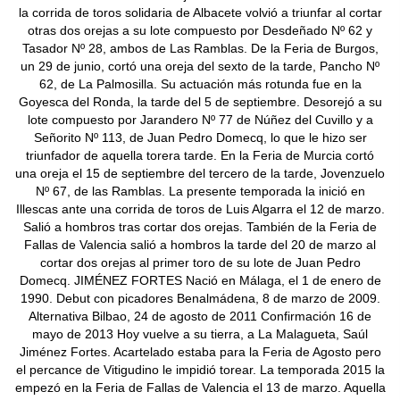
la corrida de toros solidaria de Albacete volvió a triunfar al cortar
otras dos orejas a su lote compuesto por Desdeñado Nº 62 y
Tasador Nº 28, ambos de Las Ramblas. De la Feria de Burgos,
un 29 de junio, cortó una oreja del sexto de la tarde, Pancho Nº
62, de La Palmosilla. Su actuación más rotunda fue en la
Goyesca del Ronda, la tarde del 5 de septiembre. Desorejó a su
lote compuesto por Jarandero Nº 77 de Núñez del Cuvillo y a
Señorito Nº 113, de Juan Pedro Domecq, lo que le hizo ser
triunfador de aquella torera tarde. En la Feria de Murcia cortó
una oreja el 15 de septiembre del tercero de la tarde, Jovenzuelo
Nº 67, de las Ramblas. La presente temporada la inició en
Illescas ante una corrida de toros de Luis Algarra el 12 de marzo.
Salió a hombros tras cortar dos orejas. También de la Feria de
Fallas de Valencia salió a hombros la tarde del 20 de marzo al
cortar dos orejas al primer toro de su lote de Juan Pedro
Domecq. JIMÉNEZ FORTES Nació en Málaga, el 1 de enero de
1990. Debut con picadores Benalmádena, 8 de marzo de 2009.
Alternativa Bilbao, 24 de agosto de 2011 Confirmación 16 de
mayo de 2013 Hoy vuelve a su tierra, a La Malagueta, Saúl
Jiménez Fortes. Acartelado estaba para la Feria de Agosto pero
el percance de Vitigudino le impidió torear. La temporada 2015 la
empezó en la Feria de Fallas de Valencia el 13 de marzo. Aquella