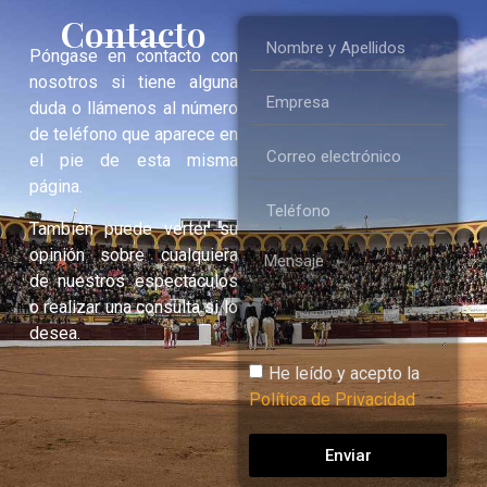
Contacto
Póngase en contacto con
nosotros si tiene alguna
duda o llámenos al número
de teléfono que aparece en
el pie de esta misma
página.
También puede verter su
opinión sobre cualquiera
de nuestros espectáculos
o realizar una consulta si lo
desea.
He leído y acepto la
Política de Privacidad
Enviar