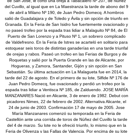
de San José, le cortó una oreja a Tabacalero Nº 207, de Núñez
del Cuvillo, al igual que en La Maestranza la tarde de abono del 9
de abril a Milano Nº 190, de Juan Pedro Domecq. A hombros
salió de Guadalajara y de Toledo y Ávila y sin opción de triunfo en
Granada. En la Feria de San Isidro fue fuertemente ovacionado y
no paseó trofeo por la espada tras lidiar a Malaguito Nº 84, de El
Puerto de San Lorenzo y a Pituso Nº 1, un sobrero complicado
de Valdefresno. En la Feria de Istres se acarteló en solitario para
estoquear seis toros de distintas ganaderías en una tarde triunfal
de orejas y rabos. Paseó un trofeo en las Ferias de Burgos y de
Roquetas y salió por la Puerta Grande en las de Alicante, por
Hogueras, y Zamora, Santander, Gijón y sin opción en San
Sebastián. Su última actuación en La Malagueta fue en 2014, la
tarde del 22 de agosto. En el primero de su lote, Silfide Nº 176 de
Juan Pedro Domecq, fue ovacionado y perdió un trofeo por la
espada tras lidiar a Ventisca Nº 185, de Zalduendo. JOSE MARÍA
MANZANARES Nació en Alicante, 3 de enero de 1982. Debut con
picadores Nimes, 22 de febrero de 2002. Alternativa Alicante, el
24 de junio de 2003. Confirmación 17 de mayo de 2005. Jose
María Manzanares comenzó su temporada en la Feria de
Castellón ante una corrida de toros de Núñez del Cuvillo la tarde
del 4 de marzo. Su lote no le ofreció triunfo, lo mismo que en la
Feria de Olivenza y las Fallas de Valencia. Por encima de su lote