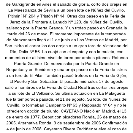
de Garcigrande en Arles el sábado de gloria, cortó dos orejas en
La Maestranza de Sevilla a un buen lote de Núñez del Cuvillo,
Pitiminí Nº 204 y Tristón Nº 44. Otras dos paseó en la Feria de
Jerez de la Frontera a Lanudo Nº 120, de Núñez del Cuvillo,
saliendo por la Puerta Grande. Y un trofeo paseó en Granada la
tarde del 26 de mayo. El momento importante de la temporada
de Manzanares llegó el 1 de junio en Las Ventas de Madrid, por
San Isidro al cortar las dos orejas a un gran toro de Victoriano del
Río, Dalia Nº 56. Lo cuajó con el capote y con la muleta, con
momentos de altísimo nivel de toreo por ambos pitones. Rotunda
Puerta Grande. De nuevo salió por la Puerta Grande en
Roquetas y en Benidorm y una oreja paseo en la Feria de Istres
a un toro de El Pilar. También paseó trofeos en la Feria de Gijón,
El Puerto y San Sebastián.El pasado miércoles 17 de agosto
salió a hombros de la Feria de Ciudad Real tras cortar tres orejas
a su lote de El Vellosino. Su última actuación en La Malagueta
fue la temporada pasada, el 21 de agosto. Su lote, de Núñez del
Cuvillo, lo formaban Campanito Nº 63 y Reposado Nº 64 y no le
ofrecieron opción de triunfo. CAYETANO Nació en Madrid, el 13
de enero de 1977. Debut con picadores Ronda, 26 de marzo de
2005. Alternativa Ronda, 9 de septiembre de 2006 Confirmación
4 de junio de 2008. Cayetano Rivera Ordóñez vuelve al coso de