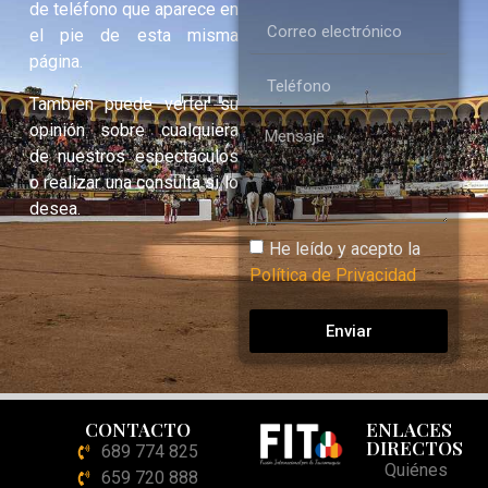
de teléfono que aparece en
el pie de esta misma
página.
También puede verter su
opinión sobre cualquiera
de nuestros espectáculos
o realizar una consulta si lo
desea.
He leído y acepto la
Política de Privacidad
Enviar
CONTACTO
ENLACES
DIRECTOS
689 774 825
Quiénes
659 720 888