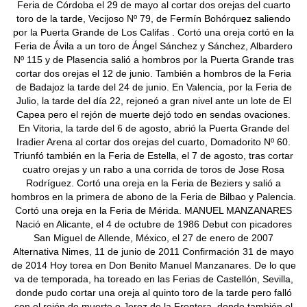
Feria de Córdoba el 29 de mayo al cortar dos orejas del cuarto
toro de la tarde, Vecijoso Nº 79, de Fermín Bohórquez saliendo
por la Puerta Grande de Los Califas . Cortó una oreja cortó en la
Feria de Ávila a un toro de Ángel Sánchez y Sánchez, Albardero
Nº 115 y de Plasencia salió a hombros por la Puerta Grande tras
cortar dos orejas el 12 de junio. También a hombros de la Feria
de Badajoz la tarde del 24 de junio. En Valencia, por la Feria de
Julio, la tarde del día 22, rejoneó a gran nivel ante un lote de El
Capea pero el rejón de muerte dejó todo en sendas ovaciones.
En Vitoria, la tarde del 6 de agosto, abrió la Puerta Grande del
Iradier Arena al cortar dos orejas del cuarto, Domadorito Nº 60.
Triunfó también en la Feria de Estella, el 7 de agosto, tras cortar
cuatro orejas y un rabo a una corrida de toros de Jose Rosa
Rodríguez. Cortó una oreja en la Feria de Beziers y salió a
hombros en la primera de abono de la Feria de Bilbao y Palencia.
Cortó una oreja en la Feria de Mérida. MANUEL MANZANARES
Nació en Alicante, el 4 de octubre de 1986 Debut con picadores
San Miguel de Allende, México, el 27 de enero de 2007
Alternativa Nimes, 11 de junio de 2011 Confirmación 31 de mayo
de 2014 Hoy torea en Don Benito Manuel Manzanares. De lo que
va de temporada, ha toreado en las Ferias de Castellón, Sevilla,
donde pudo cortar una oreja al quinto toro de la tarde pero falló
con el rejón de muerte o Jerez de la Frontera, donde también el