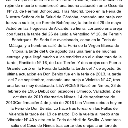
rejón de muerte ensombreció una buena actuación ante Oscurito
Nº 73, de Fermín Bohórquez. Tras Madrid, toreó en la Feria de
Nuestra Señora de la Salud de Córdoba, cortando una oreja con
fuerza a su lote, de Fermín Bohórquez, la tarde del 29 de mayo.
Actuó en las Hogueras de Alicante, su tierra, cortando una oreja
con fuerza la tarde del 26 de junio a Ventolino Nº 16, de Fermín
Bohórquez. En Soria fue ovacionado, como en la Feria de
Málaga, y a hombros salió de la Feria de la Virgen Blanca de
Vitoria la tarde del 6 de agosto tras una faena de muchas
entrega y que llegó mucho a los tendidos en el quinto toro de la
tarde, Ranitinito Nº 16, de Luis Terrón. Y dos orejas con Puerta
Grande cortó en la Feria de Estella la tarde del 7 de agosto. Su
última actuación en Don Benito fue en la feria de 2013, la tarde
del 7 de septiembre, cortando una oreja a Violetito Nº 47, tras
una faena muy destacada. LEA VICENS Nació en Nimes, 23 de
febrero de 1985 Debut con picadores Olmedo, Valladolid, 2 de
octubre de 2010 Alternativa Nimes, 14 de septiembre de
2013Confirmación 4 de junio de 2016 Lea Vicens debuta hoy en
la Feria de Don Benito. Lo hace tras torear en las Fallas de
Valencia la tarde del 19 de marzo. Dio la vuelta al ruedo ante
Vibrador Nº 40 y otra en la Feria de Abril de Sevilla. A hombros
salió del Coso de Nimes tras cortar dos orejas a un toro de