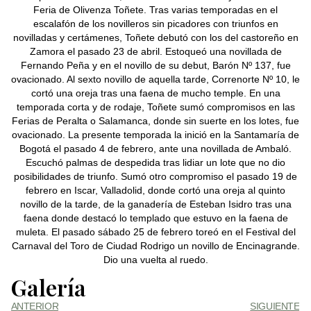
Feria de Olivenza Toñete. Tras varias temporadas en el
escalafón de los novilleros sin picadores con triunfos en
novilladas y certámenes, Toñete debutó con los del castoreño en
Zamora el pasado 23 de abril. Estoqueó una novillada de
Fernando Peña y en el novillo de su debut, Barón Nº 137, fue
ovacionado. Al sexto novillo de aquella tarde, Correnorte Nº 10, le
cortó una oreja tras una faena de mucho temple. En una
temporada corta y de rodaje, Toñete sumó compromisos en las
Ferias de Peralta o Salamanca, donde sin suerte en los lotes, fue
ovacionado. La presente temporada la inició en la Santamaría de
Bogotá el pasado 4 de febrero, ante una novillada de Ambaló.
Escuchó palmas de despedida tras lidiar un lote que no dio
posibilidades de triunfo. Sumó otro compromiso el pasado 19 de
febrero en Iscar, Valladolid, donde cortó una oreja al quinto
novillo de la tarde, de la ganadería de Esteban Isidro tras una
faena donde destacó lo templado que estuvo en la faena de
muleta. El pasado sábado 25 de febrero toreó en el Festival del
Carnaval del Toro de Ciudad Rodrigo un novillo de Encinagrande.
Dio una vuelta al ruedo.
Galería
ANTERIOR
SIGUIENTE