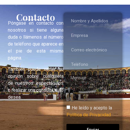
Contacto
Póngase en contacto con
nosotros si tiene alguna
duda o llámenos al número
de teléfono que aparece en
el pie de esta misma
página.
También puede verter su
opinión sobre cualquiera
de nuestros espectáculos
o realizar una consulta si lo
desea.
He leído y acepto la
Política de Privacidad
Enviar