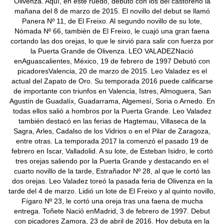
Olivenza. Aquí, en este ruedo, debutó con los del castoreño la
mañana del 8 de marzo de 2015. El novillo del debut se llamó
Panera Nº 11, de El Freixo. Al segundo novillo de su lote,
Nómada Nº 66, también de El Freixo, le cuajó una gran faena
cortando las dos orejas, lo que le sirvió para salir con fuerza por
la Puerta Grande de Olivenza. LEO VALADEZNació
enAguascalientes, México, 19 de febrero de 1997 Debutó con
picadoresValencia, 20 de marzo de 2015. Leo Valadez es el
actual del Zapato de Oro. Su temporada 2016 puede calificarse
de importante con triunfos en Valencia, Istres, Almoguera, San
Agustín de Guadalíx, Guadarrama, Algemesí, Soria o Arnedo. En
todas ellos salió a hombros por la Puerta Grande. Leo Valadez
también destacó en las ferias de Hagtemau, Villaseca de la
Sagra, Arles, Cadalso de los Vidrios o en el Pilar de Zaragoza,
entre otras. La temporada 2017 la comenzó el pasado 19 de
febrero en Iscar, Valladolid. A su lote, de Esteban Isidro, le cortó
tres orejas saliendo por la Puerta Grande y destacando en el
cuarto novillo de la tarde, Estrañador Nº 28, al que le cortó las
dos orejas. Leo Valadez toreó la pasada feria de Olivenza en la
tarde del 4 de marzo. Lidió un lote de El Freixo y al quinto novillo,
Fígaro Nº 23, le cortó una oreja tras una faena de mucha
entrega. Toñete Nació enMadrid, 3 de febrero de 1997. Debut
con picadores Zamora, 23 de abril de 2016. Hoy debuta en la