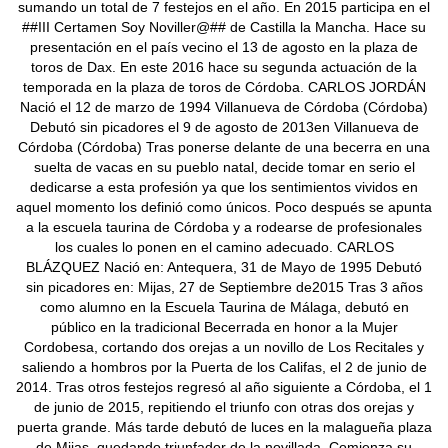
sumando un total de 7 festejos en el año. En 2015 participa en el
##III Certamen Soy Noviller@## de Castilla la Mancha. Hace su
presentación en el país vecino el 13 de agosto en la plaza de
toros de Dax. En este 2016 hace su segunda actuación de la
temporada en la plaza de toros de Córdoba. CARLOS JORDÁN
Nació el 12 de marzo de 1994 Villanueva de Córdoba (Córdoba)
Debutó sin picadores el 9 de agosto de 2013en Villanueva de
Córdoba (Córdoba) Tras ponerse delante de una becerra en una
suelta de vacas en su pueblo natal, decide tomar en serio el
dedicarse a esta profesión ya que los sentimientos vividos en
aquel momento los definió como únicos. Poco después se apunta
a la escuela taurina de Córdoba y a rodearse de profesionales
los cuales lo ponen en el camino adecuado. CARLOS
BLÁZQUEZ Nació en: Antequera, 31 de Mayo de 1995 Debutó
sin picadores en: Mijas, 27 de Septiembre de2015 Tras 3 años
como alumno en la Escuela Taurina de Málaga, debutó en
público en la tradicional Becerrada en honor a la Mujer
Cordobesa, cortando dos orejas a un novillo de Los Recitales y
saliendo a hombros por la Puerta de los Califas, el 2 de junio de
2014. Tras otros festejos regresó al año siguiente a Córdoba, el 1
de junio de 2015, repitiendo el triunfo con otras dos orejas y
puerta grande. Más tarde debutó de luces en la malagueña plaza
de Mijas, quedando triunfador de la novillada. Comienza su