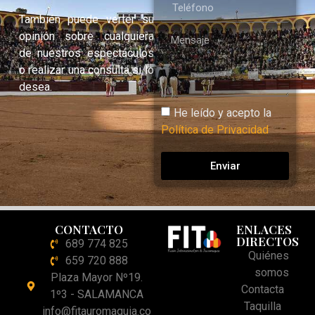
También puede verter su
opinión sobre cualquiera
de nuestros espectáculos
o realizar una consulta si lo
desea.
He leído y acepto la
Política de Privacidad
Enviar
CONTACTO
ENLACES
DIRECTOS
689 774 825
Quiénes
659 720 888
somos
Plaza Mayor Nº19.
Contacta
1º3 - SALAMANCA
Taquilla
info@fitauromaquia.co