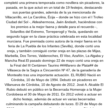
completó una primera temporada como novillera sin picadores, la
pasada, en la que actuó en un total de 19 festejos, destacando
sus puertas grandes, además de la ya mencionada de
Villacarrillo, en La Carolina, Écija – donde se hizo con el I Trofeo
Ciudad del Sol -, Aldeahermosa, Jaén &ndash, haciéndose con
los premios a la mejor faena y detalle para el recuerdo -,
Solanillos del Extremo, Torreperogil y Yecla, quedando en
segundo lugar en la clase práctica celebrada en esta localidad
murciana. Fue premiada como autora de la mejor faena en la
feria de La Puebla de los Infantes (Sevilla), donde cortó una
oreja, y también consiguió cortar oreja en las plazas de Mijas,
Marbella, Dos Torres, Valdenoches, El Viso, Azañón, La Algaba y
Mancha Real.El pasado domingo 22 de mayo cortó una oreja en
la Final del III Certámen Taurino ##Alfarero de Plata## de
Villaseca de la Sagra a Cincuentón Nº 47, de la ganadería de
Montealto tras una importante actuación. EL RUBIO Nació en
Córdoba, 10 de Mayo de 1994. Debutó sin picadores en
Villanueva de Córdoba, 10 de Agosto de 2012. José A. Alcalde El
Rubio debutó en público en la Becerrada Homenaje a la Mujer
Cordobesa el 30 de Mayo de 2011. En 2012 volvió a actuar en
dicho festejo, además de actuar en varias becerradas
culminando la campaña debutando de luces. El 29 de Mayo de