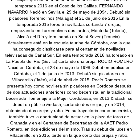
temporada 2016 en el Coso de los Califas. FERNANDO
NAVARRO Nació en Sevilla el 29 de mayo de 1994. Debutó sin
picadores Torremolinos (Málaga) el 21 de junio de 2015 En la
temporada 2015 toreo 5 novilladas cortando 7 orejas,
empezando en Torremolinos dos tardes, Méntrida (Toledo),
Alcalá del Río y terminando en Saint Sever (Francia).
Actualmente está en la escuela taurina de Córdoba, con la que
ha conseguido clasificarse para al certamen de novilladas
televisadas de Canal Sur. En esta temporada 2016 ha toreado en
La Puebla del Río (Sevilla) cortando una oreja. ROCIO ROMERO
Nació en Córdoba, el 28 de mayo de 1998.Debut en público en
Córdoba, el 1 de junio de 2013. Debutó sin picadores en
Villacarrillo (Jaén), el 4 de abril de 2015. Rocío Romero se
presenta hoy como novillera sin picadores en Córdoba después
de dos actuaciones anteriores como becerrista, en la tradicional
Becerrada Homenaje a la Mujer Cordobesa, en 2013 &ndash, su
debut en público &ndash, cortando dos orejas, y en 2014,
obteniendo dos orejas y rabo. En su trayectoria como becerrista,
también tuvo la oportunidad de actuar en la plaza de toros de
Granada y en el Certamen de Becerradas de la AAET Pedro
Romero, en dos ediciones del mismo. Tras su debut de luces en
Villacarrillo, en 2015, tarde en la que cortó dos orejas y rabo,