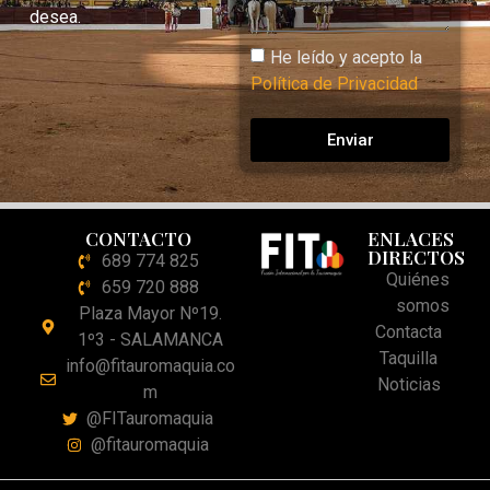
desea.
He leído y acepto la
Política de Privacidad
Enviar
CONTACTO
ENLACES
DIRECTOS
689 774 825
Quiénes
659 720 888
somos
Plaza Mayor Nº19.
Contacta
1º3 - SALAMANCA
Taquilla
info@fitauromaquia.co
Noticias
m
@FITauromaquia
@fitauromaquia