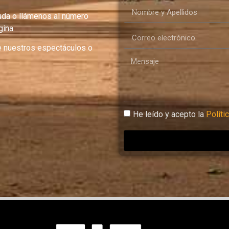
uda o llámenos al número
ina.
e nuestros espectáculos o
He leído y acepto la
Políti