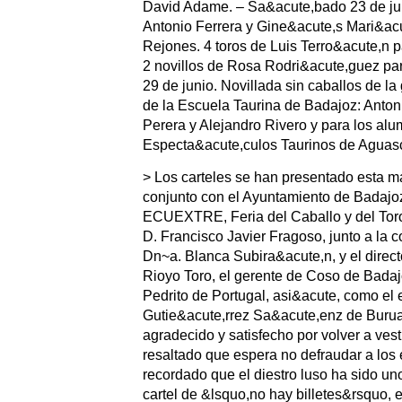
David Adame. – Sa&acute,bado 23 de jun
Antonio Ferrera y Gine&acute,s Mari&acu
Rejones. 4 toros de Luis Terro&acute,n
2 novillos de Rosa Rodri&acute,guez p
29 de junio. Novillada sin caballos de l
de la Escuela Taurina de Badajoz: Anto
Perera y Alejandro Rivero y para los al
Especta&acute,culos Taurinos de Aguasc
> Los carteles se han presentado esta m
conjunto con el Ayuntamiento de Badajo
ECUEXTRE, Feria del Caballo y del Toro
D. Francisco Javier Fragoso, junto a la
Dn~a. Blanca Subira&acute,n, y el directo
Rioyo Toro, el gerente de Coso de Badaj
Pedrito de Portugal, asi&acute, como e
Gutie&acute,rrez Sa&acute,enz de Burua
agradecido y satisfecho por volver a vest
resaltado que espera no defraudar a los
recordado que el diestro luso ha sido un
cartel de &lsquo,no hay billetes&rsquo, 