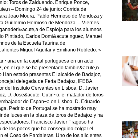
io: Toros de Zalduendo. Enrique Ponce,
te,n – Domingo 24 de junio: Corrida de
 para Joao Moura, Pablo Hermoso de Mendoza y
ara Guillermo Hermoso de Mendoza. – Viernes
a ganaderi&acute,a de Espioja para los alumnos
nio Pintiado, Carlos Domi&acute,nguez, Manuel
umnos de la Escuela Taurina de
alientes Miguel Aguilar y Emiliano Robledo. <
an~ana en la capital portuguesa en un acto
z, en el que se ha presentado tambie&acute,n
 Han estado presentes El alcalde de Badajoz,
 concejal delegada de Feria Badajoz, IFEBA,
r del Instituto Cervantes en Lisboa, D. Javier
oz, D. Jose&acute, Cutin~o, el matador de toros
l embajador de Espan~a en Lisboa, D. Eduardo
ga. Pedrito de Portugal se ha mostrado muy
ir de luces en la plaza de toros de Badajoz y ha
 espectadores. Francisco Javier Fragoso ha
o de los pocos que ha conseguido colgar el
en el Coso de Pardaleras. Uno de los alicientes