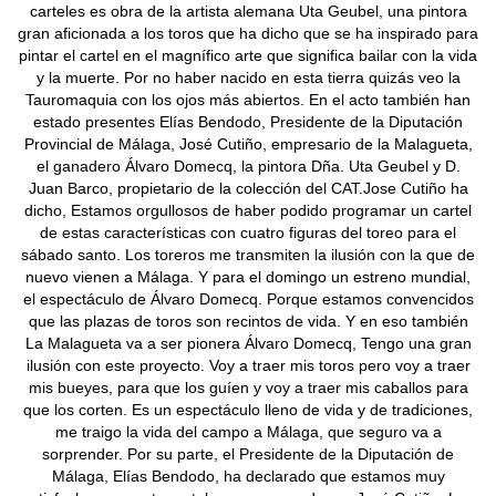
carteles es obra de la artista alemana Uta Geubel, una pintora
gran aficionada a los toros que ha dicho que se ha inspirado para
pintar el cartel en el magnífico arte que significa bailar con la vida
y la muerte. Por no haber nacido en esta tierra quizás veo la
Tauromaquia con los ojos más abiertos. En el acto también han
estado presentes Elías Bendodo, Presidente de la Diputación
Provincial de Málaga, José Cutiño, empresario de la Malagueta,
el ganadero Álvaro Domecq, la pintora Dña. Uta Geubel y D.
Juan Barco, propietario de la colección del CAT.Jose Cutiño ha
dicho, Estamos orgullosos de haber podido programar un cartel
de estas características con cuatro figuras del toreo para el
sábado santo. Los toreros me transmiten la ilusión con la que de
nuevo vienen a Málaga. Y para el domingo un estreno mundial,
el espectáculo de Álvaro Domecq. Porque estamos convencidos
que las plazas de toros son recintos de vida. Y en eso también
La Malagueta va a ser pionera Álvaro Domecq, Tengo una gran
ilusión con este proyecto. Voy a traer mis toros pero voy a traer
mis bueyes, para que los guíen y voy a traer mis caballos para
que los corten. Es un espectáculo lleno de vida y de tradiciones,
me traigo la vida del campo a Málaga, que seguro va a
sorprender. Por su parte, el Presidente de la Diputación de
Málaga, Elías Bendodo, ha declarado que estamos muy