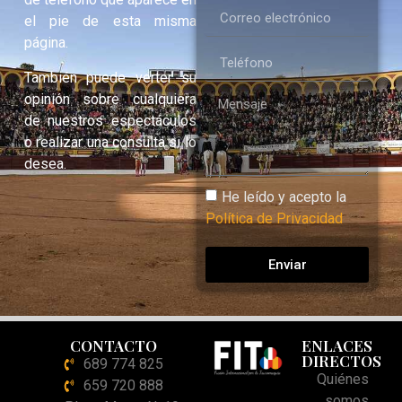
el pie de esta misma
página.
También puede verter su
opinión sobre cualquiera
de nuestros espectáculos
o realizar una consulta si lo
desea.
He leído y acepto la
Política de Privacidad
Enviar
CONTACTO
ENLACES
DIRECTOS
689 774 825
Quiénes
659 720 888
somos