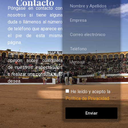
Contacto
Póngase en contacto con
nosotros si tiene alguna
duda o llámenos al número
de teléfono que aparece en
el pie de esta misma
página.
También puede verter su
opinión sobre cualquiera
de nuestros espectáculos
o realizar una consulta si lo
desea.
He leído y acepto la
Política de Privacidad
Enviar