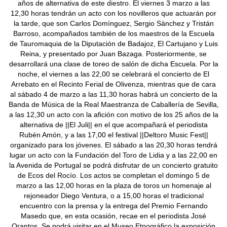
años de alternativa de este diestro. El viernes 3 marzo a las
12,30 horas tendrán un acto con los novilleros que actuarán por
la tarde, que son Carlos Domínguez, Sergio Sánchez y Tristán
Barroso, acompañados también de los maestros de la Escuela
de Tauromaquia de la Diputación de Badajoz, El Cartujano y Luis
Reina, y presentado por Juan Bazaga. Posteriormente, se
desarrollará una clase de toreo de salón de dicha Escuela. Por la
noche, el viernes a las 22,00 se celebrará el concierto de El
Arrebato en el Recinto Ferial de Olivenza, mientras que de cara
al sábado 4 de marzo a las 11,30 horas habrá un concierto de la
Banda de Música de la Real Maestranza de Caballería de Sevilla,
a las 12,30 un acto con la afición con motivo de los 25 años de la
alternativa de ||El Juli|| en el que acompañará el periodista
Rubén Amón, y a las 17,00 el festival ||Deltoro Music Fest||
organizado para los jóvenes. El sábado a las 20,30 horas tendrá
lugar un acto con la Fundación del Toro de Lidia y a las 22,00 en
la Avenida de Portugal se podrá disfrutar de un concierto gratuito
de Ecos del Rocío. Los actos se completan el domingo 5 de
marzo a las 12,00 horas en la plaza de toros un homenaje al
rejoneador Diego Ventura, o a 15,00 horas el tradicional
encuentro con la prensa y la entrega del Premio Fernando
Masedo que, en esta ocasión, recae en el periodista José
Orantos. Se podrá visitar en el Museo Etnográfico la exposición