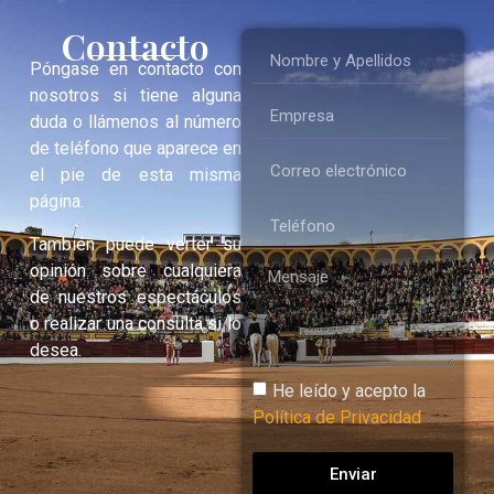
Contacto
Póngase en contacto con
nosotros si tiene alguna
duda o llámenos al número
de teléfono que aparece en
el pie de esta misma
página.
También puede verter su
opinión sobre cualquiera
de nuestros espectáculos
o realizar una consulta si lo
desea.
He leído y acepto la
Política de Privacidad
Enviar