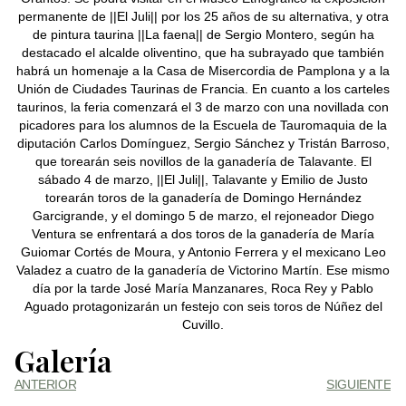
permanente de ||El Juli|| por los 25 años de su alternativa, y otra
de pintura taurina ||La faena|| de Sergio Montero, según ha
destacado el alcalde oliventino, que ha subrayado que también
habrá un homenaje a la Casa de Misercordia de Pamplona y a la
Unión de Ciudades Taurinas de Francia. En cuanto a los carteles
taurinos, la feria comenzará el 3 de marzo con una novillada con
picadores para los alumnos de la Escuela de Tauromaquia de la
diputación Carlos Domínguez, Sergio Sánchez y Tristán Barroso,
que torearán seis novillos de la ganadería de Talavante. El
sábado 4 de marzo, ||El Juli||, Talavante y Emilio de Justo
torearán toros de la ganadería de Domingo Hernández
Garcigrande, y el domingo 5 de marzo, el rejoneador Diego
Ventura se enfrentará a dos toros de la ganadería de María
Guiomar Cortés de Moura, y Antonio Ferrera y el mexicano Leo
Valadez a cuatro de la ganadería de Victorino Martín. Ese mismo
día por la tarde José María Manzanares, Roca Rey y Pablo
Aguado protagonizarán un festejo con seis toros de Núñez del
Cuvillo.
Galería
ANTERIOR
SIGUIENTE