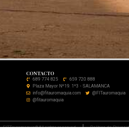
CONTACTO
689 774 825
659 720 888
Plaza Mayor Nº19. 1º3 - SALAMANCA
info@fitauromaquia.com
@FITauromaquia
@fitauromaquia
FITTauromaquia©All rights reserved
Política de Privaci