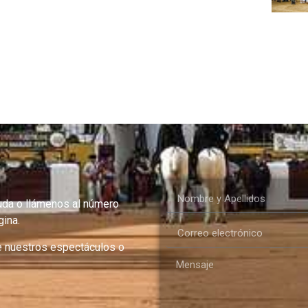
uda o llámenos al número
ina.
e nuestros espectáculos o