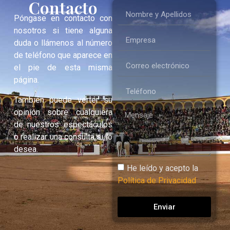
Contacto
Póngase en contacto con
nosotros si tiene alguna
duda o llámenos al número
de teléfono que aparece en
el pie de esta misma
página.
También puede verter su
opinión sobre cualquiera
de nuestros espectáculos
o realizar una consulta si lo
desea.
He leído y acepto la
Política de Privacidad
Enviar