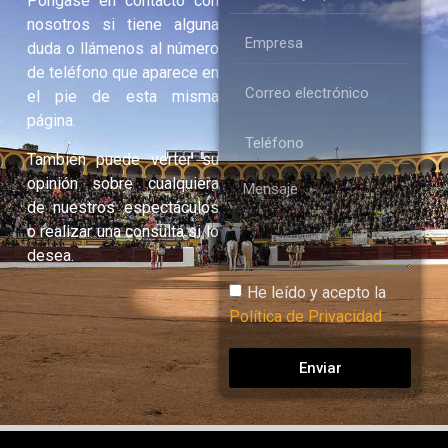
Póngase en contacto con
nosotros si tiene alguna
duda o llámenos al número
de teléfono que aparece en
el pie de esta misma
página.
También puede verter su
opinión sobre cualquiera
de nuestros espectáculos
o realizar una consulta si lo
desea.
He leído y acepto la
Política de Privacidad
Enviar