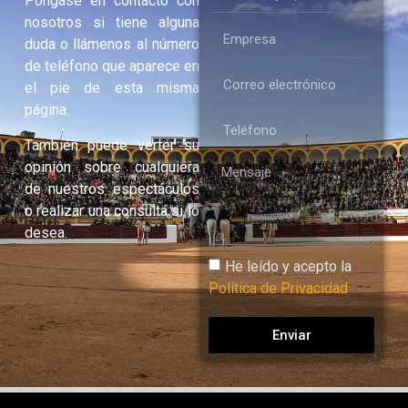
Póngase en contacto con
nosotros si tiene alguna
duda o llámenos al número
de teléfono que aparece en
el pie de esta misma
página.
También puede verter su
opinión sobre cualquiera
de nuestros espectáculos
o realizar una consulta si lo
desea.
He leído y acepto la
Política de Privacidad
Enviar