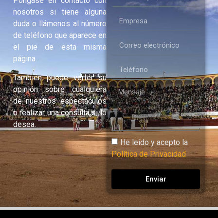
Póngase en contacto con
nosotros si tiene alguna
duda o llámenos al número
de teléfono que aparece en
el pie de esta misma
página.
También puede verter su
opinión sobre cualquiera
de nuestros espectáculos
o realizar una consulta si lo
desea.
He leído y acepto la
Política de Privacidad
Enviar